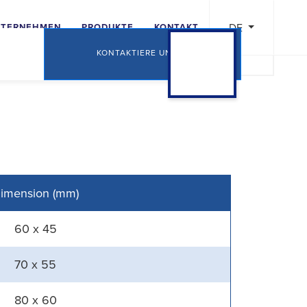
DE
NTERNEHMEN
PRODUKTE
KONTAKT
KONTAKTIERE UNS
Previous
imension (mm)
60 x 45
70 x 55
80 x 60