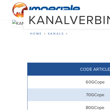
KANALVERB
HOME
>
KANALS
>
CODE ARTICLE
60GCope
70GCope
80GCope