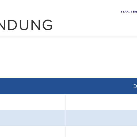
DAS U
INDUNG
D