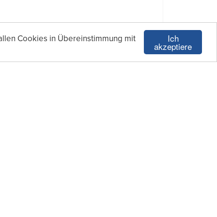
Ich
allen Cookies in Übereinstimmung mit
akzeptiere
LINKER VERTIKALER WINKEL
EINST
Linker Vertikaler Winkel
Einstel