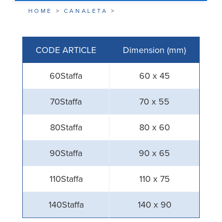
HOME
>
CANALETA
>
CODE ARTICLE
Dimension (mm)
60Staffa
60 x 45
70Staffa
70 x 55
80Staffa
80 x 60
90Staffa
90 x 65
110Staffa
110 x 75
140Staffa
140 x 90